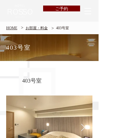
ご予約
>
>
HOME
​お部屋・料金
403号室
403号室
403号室