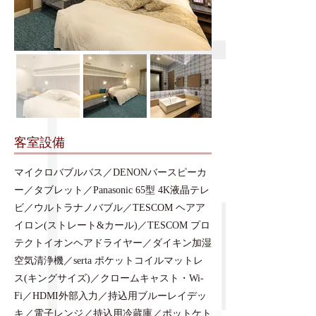
​客室設備
マイクロバブルバス／DENONバースピーカ
ー／タブレット／Panasonic 65型 4K液晶テレ
ビ／ウルトラナノバブル／TESCOM ヘアア
イロン(ストレート&カール)／TESCOM プロ
テクトイオンヘアドライヤー／ダイキン加湿
空気清浄機／serta ポケットコイルマットレ
ス(キングサイズ)／クロームキャスト・Wi-
Fi／HDMI外部入力／持込用ブルーレイデッ
キ／電子レンジ／持込用冷蔵庫／ポットケト