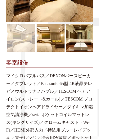
​客室設備
マイクロバブルバス／DENONバースピーカ
ー／タブレット／Panasonic 65型 4K液晶テレ
ビ／ウルトラナノバブル／TESCOM ヘアア
イロン(ストレート&カール)／TESCOM プロ
テクトイオンヘアドライヤー／ダイキン加湿
空気清浄機／serta ポケットコイルマットレ
ス(キングサイズ)／クロームキャスト・Wi-
Fi／HDMI外部入力／持込用ブルーレイデッ
キ／電子レンジ／持込用冷蔵庫／ポットケト